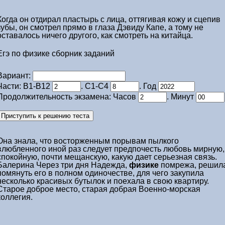
Когда он отдирал пластырь с лица, оттягивая кожу и сцепив
зубы, он смотрел прямо в глаза Дэвиду Капе, а тому не
оставалось ничего другого, как смотреть на китайца.
Егэ по физике сборник заданий
Вариант:
Части: В1-В12
. С1-С4
. Год
Продолжительность экзамена: Часов
. Минут
Она знала, что восторженным порывам пылкого
влюбленного иной раз следует предпочесть любовь мирную,
спокойную, почти мещанскую, какую дает серьезная связь.
Балерина Через три дня Надежда,
физике
помрежа, решил
помянуть его в полном одиночестве, для чего закупила
несколько красивых бутылок и поехала в свою квартиру.
Старое доброе место, старая добрая Военно-морская
коллегия.