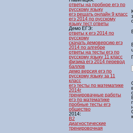
ответы на пробное егэ по
русскому языку
егэ решать онлайн 9 класс
егэ 2014 по русскому
языку тест ответы
Демо ЕГЭ:
ответы к егэ 2014 по
русскому
скачать демоверсию егэ
2014 по алгебре
ответы на тесты егэ по
русскому языку 11 класс
физика егэ 2014 перевод
баллов
демо версия егэ по
русскому языку за 11
класс
егэ тесты по математике
2014г
тренировачные работы
егэ по математике
пробные тесты егэ
общество
2014:
B2
диагностические
тренировочная