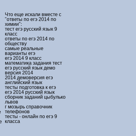
Что еще искали вместе с
"ответы по егэ 2014 по
химии"
:
тест егэ русский язык 9
класс
ответы по егэ 2014 по
обществу
самые реальные
варианты егэ
егэ 2014 9 класс
математика задания тест
егэ русский язык демо
версия 2014
2014 демоверсия егэ
английский язык
тесты подготовка к егэ
егэ 2014 русский язык
сборник заданий цыбулько
львов
г мозырь справочник
телефонов
е
тесты - онлайн по егэ 9
класса
е