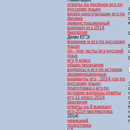
ответы на пробное егэ по
русскому языку
видео консультации егэ по
физике
демонстрационный
вариант егэ 2014
биология
Демо ЕГЭ:
воронеж и егэ по русскому
языку
on - line тесты егэ русский
язык
егэ 9 класс
обществознание
вопросы к егэ по истории
экзаменационные
варианты егэ - 2014 год по
русскому языку
подготовка к егэ по
истории вопросы ответы
егэ 11 класс 2014
биология
ответы на 8 вариант
егэ-2014 математика
2014:
немецкий
подготовка
C5