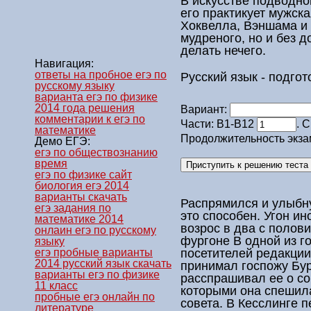
В искусстве подводно
его практикует мужска
Хоквелла, Вэншама и 
мудреного, но и без д
делать нечего.
Навигация:
ответы на пробное егэ по
Русский язык - подгот
русскому языку
варианта егэ по физике
2014 года решения
Вариант:
комментарии к егэ по
Части: В1-В12
. 
математике
Продолжительность экза
Демо ЕГЭ:
егэ по обществознанию
время
егэ по физике сайт
биология егэ 2014
варианты скачать
Распрямился и улыбну
егэ задания по
это способен. Угон и
математике 2014
возрос в два с полов
онлаин егэ по русскому
фургоне В одной из г
языку
посетителей редакци
егэ пробные варианты
2014 русский язык скачать
принимал госпожу Бур
варианты егэ по физике
расспрашивал ее о с
11 класс
которыми она спешила
пробные егэ онлайн по
совета. В Кесслинге 
литературе