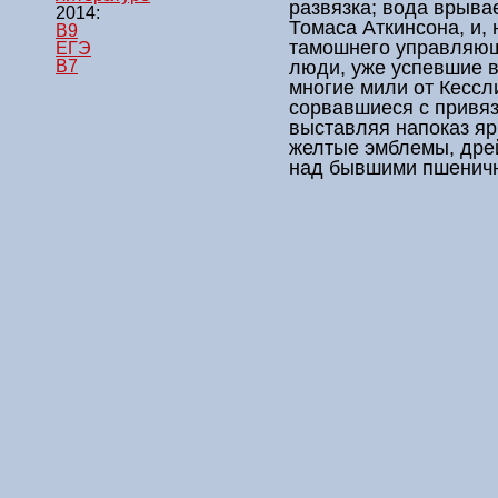
развязка; вода врыва
2014:
Томаса Аткинсона, и,
B9
тамошнего управляющ
ЕГЭ
люди, уже успевшие в
B7
многие мили от Кессл
сорвавшиеся с привя
выставляя напоказ яр
желтые эмблемы, дрей
над бывшими пшенич