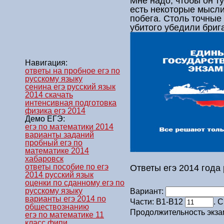
Мне надо, чтобы он ту
есть некоторые мысли
побега. Столь точные
убитого убедили брига
Навигация:
ответы на пробное егэ по
русскому языку
сенина егэ русский язык
2014 скачать
интенсивная подготовка
физика егэ 2014
Демо ЕГЭ:
егэ по математики 2014
варианты заданий
пробный егэ по
математике 2014
хабаровск
ответы пособие по егэ
Ответы егэ 2014 года 
2014 русский язык
оценки по сданному егэ по
русскому языку
Вариант:
варианты егэ 2014 по
Части: В1-В12
. 
обществознанию
Продолжительность экза
егэ по математике 11
класс фипи