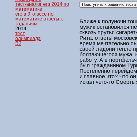
тест-аналог егэ 2014 по
математике
егэ в 9 классе по
математике ответы к
Ближе к полуночи тощ
заданиям
мужик остановился п
2014:
сквозь прутья сигарет
тест
Рита,
ответы
московск
олимпиада
время мечтательно п
B2
своей ладони тепло п
болтающегося мужа. К
работу. А в портфельч
был гражданином Турц
Постепенно перейдем 
и главное что? Что он 
искал чего-то Смерть 