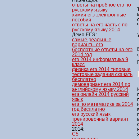
ответы на пробное егэ по
русскому языку
химия егэ электронные
пособия
ответы на егэ часть с по
русскому языку 2014
Демо ЕГЭ:
самые реальные
варианты егэ
бесплатные ответы на егэ
2014 год
егэ 2014 информатика 9
класс
физика егэ 2014 типовые
тестовые задания скачать
бесплатно
демовариант егэ 2014 по
английскому языку 2014
егэ онлайн 2014 русский
язык
егэ по математике за 2014
год бесплатно
егэ русский язык
тренировочный вариант
2014
2014:
C5
олимпиада