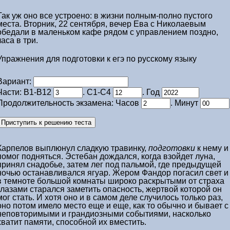
Так уж оно все устроено: в жизни полным-полно пустого
места. Вторник, 22 сентября, вечер Ева с Николаевым
обедали в маленьком кафе рядом с управлением поздно,
часа в три.
Упражнения для подготовки к егэ по русскому языку
Вариант:
Части: В1-В12
. С1-С4
. Год
Продолжительность экзамена: Часов
. Минут
Карпелов выплюнул сладкую травинку,
подготовки
к нему и
помог подняться. Эстебан дождался, когда взойдет луна,
принял снадобье, затем лег под пальмой, где предыдущей
ночью останавливался ягуар. Жером Фандор погасил свет и
в темноте большой комнаты широко раскрытыми от страха
глазами старался заметить опасность, жертвой которой он
мог стать. И хотя оно и в самом деле случилось только раз,
оно потом имело место еще и еще, как то обычно и бывает с
неповторимыми и грандиозными событиями, насколько
хватит памяти, способной их вместить.