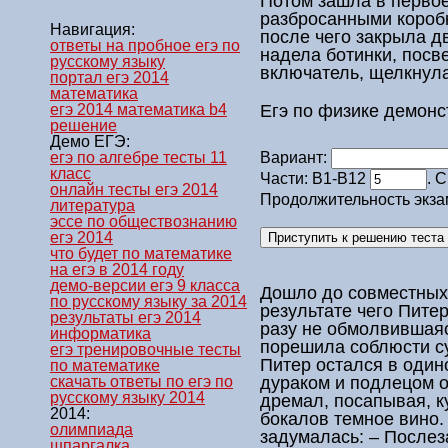
Потом зашла в перво
разбросанными коробк
Навигация:
после чего закрыла д
ответы на пробное егэ по
надела ботинки, посв
русскому языку
включатель, щелкнула
портал егэ 2014
математика
Егэ по физике демон
егэ 2014 математика b4
решение
Демо ЕГЭ:
егэ по алгебре тесты 11
Вариант:
класс
Части: В1-В12
. 
онлайн тесты егэ 2014
Продолжительность экза
литература
эссе по обществознанию
егэ 2014
что будет по математике
на егэ в 2014 году
демо-версии егэ 9 класса
Дошло до совместных
по русскому языку за 2014
результате чего Пите
результаты егэ 2014
разу не обмолвившая
информатика
порешила соблюсти су
егэ тренировочные тесты
Питер остался в один
по математике
дураком и подлецом 
скачать ответы по егэ по
русскому языку 2014
дремал, посапывая, к
2014:
бокалов темное вино.
олимпиада
задумалась: – Послеза
шпаргалка