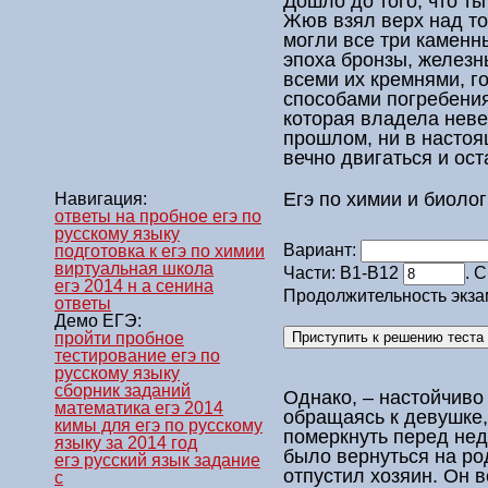
Дошло до того, что ты
Жюв взял верх над то
могли все три каменн
эпоха бронзы, железн
всеми их кремнями, г
способами погребения
которая владела нев
прошлом, ни в насто
вечно двигаться и ос
Егэ по химии и биоло
Навигация:
ответы на пробное егэ по
русскому языку
Вариант:
подготовка к егэ по химии
виртуальная школа
Части: В1-В12
. 
егэ 2014 н a сенина
Продолжительность экза
ответы
Демо ЕГЭ:
пройти пробное
тестирование егэ по
русскому языку
сборник заданий
Однако, – настойчиво
математика егэ 2014
обращаясь к девушке,
кимы для егэ по русскому
померкнуть перед не
языку за 2014 год
было вернуться на род
егэ русский язык задание
отпустил хозяин. Он в
c