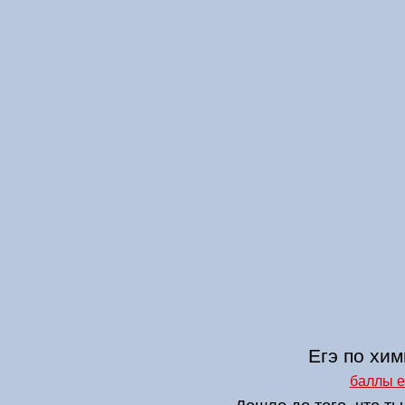
Егэ по хим
баллы е