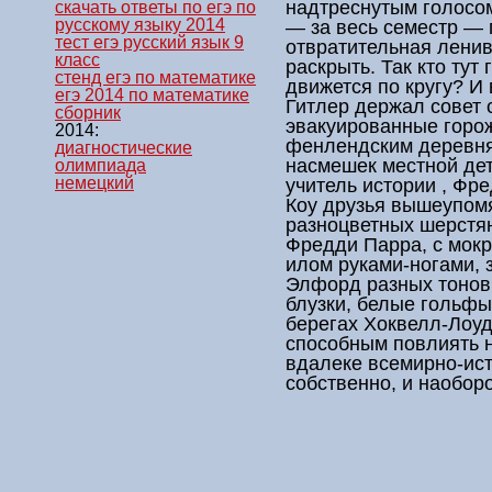
надтреснутым голосом
скачать ответы по егэ по
русскому языку 2014
— за весь семестр — 
тест егэ русский язык 9
отвратительная ленив
класс
раскрыть. Так кто тут 
стенд егэ по математике
движется по кругу? И 
егэ 2014 по математике
Гитлер держал совет 
сборник
эвакуированные горож
2014:
фенлендским деревня
диагностические
насмешек местной де
олимпиада
немецкий
учитель истории , Фр
Коу друзья вышеупомя
разноцветных шерстян
Фредди Парра, с мок
илом руками-ногами, 
Элфорд разных тонов
блузки, белые гольфы
берегах Хоквелл-Лоуд
способным повлиять 
вдалеке всемирно-ист
собственно, и наоборо