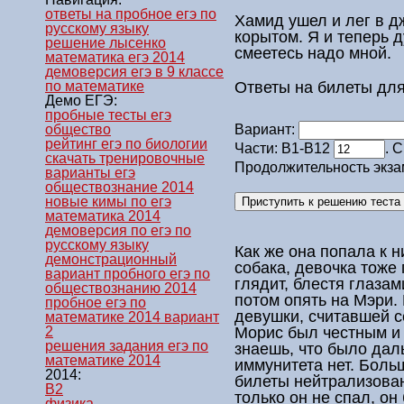
ответы на пробное егэ по
Хамид ушел и лег в д
русскому языку
корытом. Я и теперь д
решение лысенко
смеетесь надо мной.
математика егэ 2014
демоверсия егэ в 9 классе
Ответы на билеты для
по математике
Демо ЕГЭ:
пробные тесты егэ
общество
Вариант:
рейтинг егэ по биологии
Части: В1-В12
. 
скачать тренировочные
Продолжительность экза
варианты егэ
обществознание 2014
новые кимы по егэ
математика 2014
демоверсия по егэ по
русскому языку
Как же она попала к н
демонстрационный
собака, девочка тоже
вариант пробного егэ по
глядит, блестя глазам
обществознанию 2014
потом опять на Мэри.
пробное егэ по
девушки, считавшей с
математике 2014 вариант
Морис был честным и
2
решения задания егэ по
знаешь, что было дал
математике 2014
иммунитета нет. Боль
2014:
билеты
нейтрализован
B2
только он не спал, он
физика