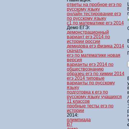
ответы на пробное егэ по
русскому языку
онлайн тестирование егэ
по русскому языку
с1 по математике егэ 2014
Демо ЕГЭ:
демонстрационный
вариант егэ 2014 по
истории россии
демидова егэ физика 2014
скачать
егэ по математике новая
версия
варианты егэ 2014 по
обществознанию
образец егэ по химии 2014
егэ 2014 типовые
варианты по русскому
языку
подготовка к егэ по
русскому языку учащихся
11 классов
пробные тесты егэ по
истории
2014:
олимпиада
B7
демо