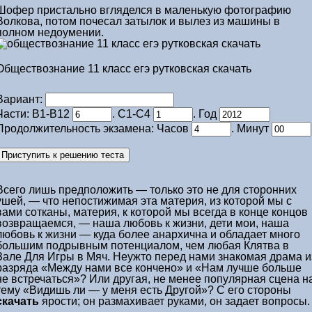
Шофер пристально вгляделся в маленькую фотографию
Волкова, потом почесал затылок и вылез из машины в
полном недоумении.
Обществознание 11 класс егэ рутковская скачать
Вариант:
Части: В1-В12
. С1-С4
. Год
Продолжительность экзамена: Часов
. Минут
Всего лишь предположить — только это не для сторонних
ушей, — что непостижимая эта материя, из которой мы с
вами сотканы, материя, к которой мы всегда в конце концов
возвращаемся, — наша любовь к жизни, дети мои, наша
любовь к жизни — куда более анархична и обладает много
большим подрывным потенциалом, чем любая Клятва в
Зале Для Игры в Мяч. Неужто перед нами знакомая драма и
разряда «Между нами все кончено» и «Нам лучше больше
не встречаться»? Или другая, не менее популярная сцена н
тему «Видишь ли — у меня есть Другой»? С его стороны
скачать
ярости; он размахивает руками, он задает вопросы.