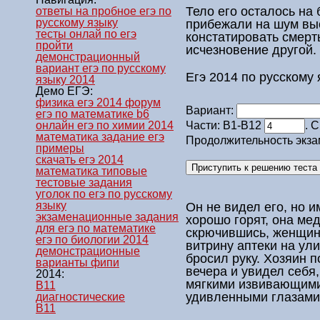
Тело его осталось на
ответы на пробное егэ по
русскому языку
прибежали на шум выс
тесты онлай по егэ
констатировать смерть
пройти
исчезновение другой.
демонстрационный
вариант егэ по русскому
Егэ 2014 по русскому
языку 2014
Демо ЕГЭ:
физика егэ 2014 форум
Вариант:
егэ по математике b6
онлайн егэ по химии 2014
Части: В1-В12
. 
математика задание егэ
Продолжительность экза
примеры
скачать егэ 2014
математика типовые
тестовые задания
уголок по егэ по русскому
языку
Он не видел его, но и
экзаменационные задания
хорошо горят, она м
для егэ по математике
скрючившись, женщин
егэ по биологии 2014
витрину аптеки на ули
демонстрационные
бросил руку. Хозяин 
варианты фипи
вечера и увидел себя
2014:
мягкими извивающими
B11
удивленными глазами 
диагностические
B11