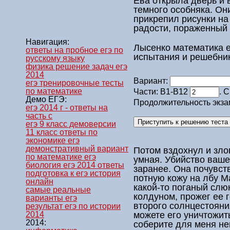
Ева открыла дверь и 
темного особняка. Он
прикрепил рисунки на
радости, пораженный 
Навигация:
Лысенко математика е
ответы на пробное егэ по
испытания и решебни
русскому языку
физика решение задач егэ
2014
Вариант:
егэ тренировочные тесты
по математике
Части: В1-В12
. 
Демо ЕГЭ:
Продолжительность экза
егэ 2014 г - ответы на
часть c
егэ 9 класс демоверсии
11 класс ответы по
экономике егэ
демонстративный вариант
Потом вздохнул и зло
по математике егэ
умная. Убийство ваше
биология егэ 2014 ответы
заранее. Она почувст
подготовка к егэ история
потную кожу на лбу Ма
онлайн
какой-то поганый сл
самые реальные
колдуном, прожег ее г
варианты егэ
второго солнцестояни
результат егэ по истории
можете его уничтожит
2014
2014:
соберите для меня не