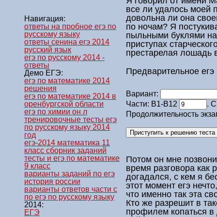
Я говорил от имени М
все ли удалось моей 
довольна ли она свое
Навигация:
по ночам? Я постукив
ответы на пробное егэ по
русскому языку
пыльными буклями на 
ответы сенина егэ 2014
приступах старческого
русский язык
престарелая лошадь 
егэ по русскому 2014 -
ответы
Предварительное егэ 
Демо ЕГЭ:
егэ по математике 2014
решения
Вариант:
егэ по математике 2014 в
оренбургской области
Части: В1-В12
. 
егэ по химии он л
Продолжительность экза
тренировочные тесты егэ
по русскому языку 2014
год
егэ-2014 математика 11
класс сборник заданий
тесты и егэ по математике
Потом он мне позвони
9 класс
время разговора как 
варианты заданий по егэ
догадался, с кем я бе
история россии
этот момент
егэ
нечто,
варианты ответов части с
что именно так эта св
по егэ по русскому языку
Кто же разрешит в так
2014:
профилем копаться в 
ЕГЭ