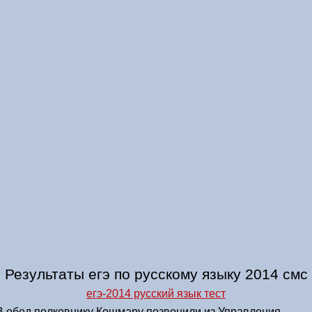
Результаты егэ по русскому языку 2014 смс
егэ-2014 русский язык тест
В обед полковнику Кошмару позвонили из Управления