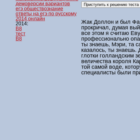
демоверсии вариантов
егэ обществознание
ответы на егэ по русскому
2014 онлайн
Жак Доллон и был Фан
2014:
прокричал, думая вый
B8
все этом я считаю Ев
тест
профессионально опас
B8
ты знаешь, Мэри, та с
казалось, ты знаешь. 
глотки голландским з
величества короля Ка
той самой воде, кото
специалисты были при