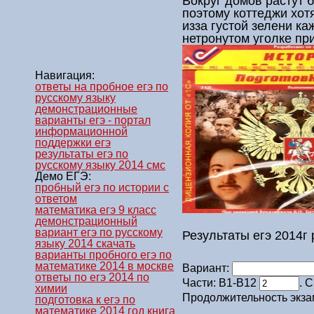
Вокруг домов растут 
поэтому коттеджи хотя 
изза густой зелени ка
нетронутом уголке пр
Навигация:
ответы на пробное егэ по
русскому языку
демонстрационные
варианты егэ - портал
информационной
поддержки егэ
результаты егэ по
русскому языку 2014 смс
Демо ЕГЭ:
пробный егэ по истории с
ответом
математика егэ 9 класс
демонстрационный
вариант егэ по русскому
Результаты егэ 2014г 
языку 2014 скачать
варианты пробного егэ по
математике 2014 в москве
Вариант:
ответы по егэ 2014 по
Части: В1-В12
. 
химии
Продолжительность экза
подготовка к егэ по
математике 2014 год книга