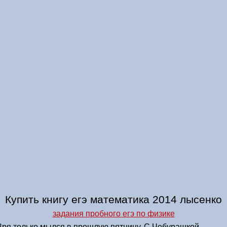
Купить книгу егэ математика 2014 лысенко
задания пробного егэ по физике
Зря только мылся в прошлую пятницу. С Чебурашкой,