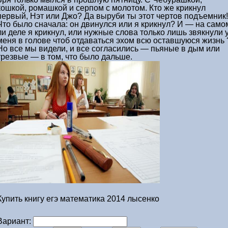
кошкой, ромашкой и серпом с молотом. Кто же крикнул
первый, Нэт или Джо? Да выруби ты этот чертов подъемник!
Что было сначала: он двинулся или я крикнул? И — на само
ли деле я крикнул, или нужные слова только лишь звякнули 
меня в голове чтоб отдаваться эхом всю оставшуюся жизнь 
Но все мы видели, и все согласились — пьяные в дым или
трезвые — в том, что было дальше.
Купить книгу егэ математика 2014 лысенко
Вариант: