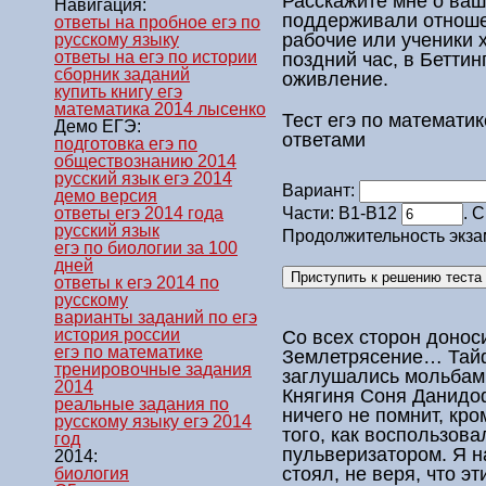
Расскажите мне о ваши
Навигация:
поддерживали отноше
ответы на пробное егэ по
рабочие или ученики 
русскому языку
ответы на егэ по истории
поздний час, в Бетти
сборник заданий
оживление.
купить книгу егэ
математика 2014 лысенко
Тест егэ по математик
Демо ЕГЭ:
ответами
подготовка егэ по
обществознанию 2014
русский язык егэ 2014
Вариант:
демо версия
ответы егэ 2014 года
Части: В1-В12
. 
русский язык
Продолжительность экза
егэ по биологии за 100
дней
ответы к егэ 2014 по
русскому
варианты заданий по егэ
история россии
Со всех сторон донос
егэ по математике
Землетрясение… Тай
тренировочные задания
заглушались мольбам
2014
Княгиня Соня Данидоф
реальные задания по
ничего не помнит, кро
русскому языку егэ 2014
того, как воспользов
год
пульверизатором. Я н
2014:
стоял, не веря, что э
биология