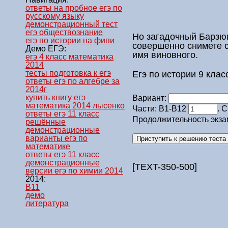
ответы на пробное егэ по
русскому языку
демонстрационный тест
егэ обществознание
Но загадочный Барзюм
егэ по истории на фипи
совершенно снимете с
Демо ЕГЭ:
имя виновного.
егэ 4 класс математика
2014
тесты подготовка к егэ
Егэ по истории 9 клас
ответы егэ по алгебре за
2014г
купить книгу егэ
Вариант:
математика 2014 лысенко
Части: В1-В12
. 
ответы егэ 11 класс
Продолжительность экза
решённые
демонстрационные
варианты егэ по
математике
ответы егэ 11 класс
демонстрационные
[TEXT-350-500]
версии егэ по химии 2014
2014:
B11
демо
литература