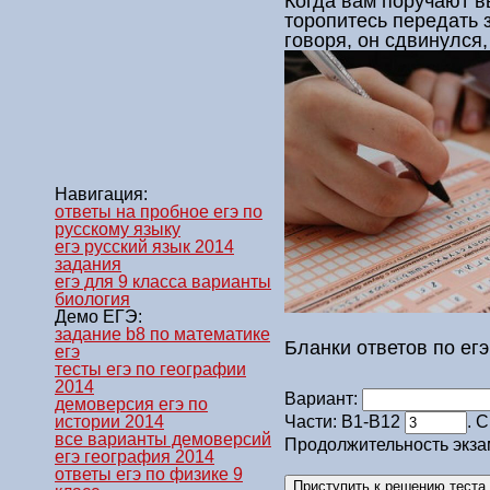
Когда вам поручают в
торопитесь передать 
говоря, он сдвинулся
Навигация:
ответы на пробное егэ по
русскому языку
егэ русский язык 2014
задания
егэ для 9 класса варианты
биология
Демо ЕГЭ:
задание b8 по математике
Бланки ответов по егэ
егэ
тесты егэ по географии
2014
Вариант:
демоверсия егэ по
истории 2014
Части: В1-В12
. 
все варианты демоверсий
Продолжительность экза
егэ география 2014
ответы егэ по физике 9