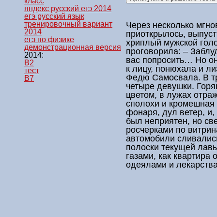
класс
яндекс русский егэ 2014
егэ русский язык
тренировочный вариант
Через несколько мгно
2014
приоткрылось, выпуст
егэ по физике
хриплый мужской голо
демонстрационная версия
проговорила: – Забл
2014:
вас попросить… Но он
B2
к лицу, понюхала и ли
тест
Федю Самосвала. В т
B7
четыре девушки. Горя
цветом, в лужах отр
сполохи и кромешная 
фонаря, дул ветер, и,
был неприятен, но св
росчерками по витрин
автомобили сливалис
полоски текущей лав
газами, как квартира
одеялами и лекарств